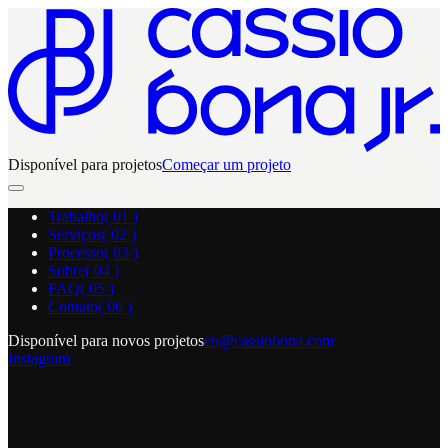
Disponível para projetos
Começar um projeto
Trabalho
( 0
1
)
Serviços
( 0
2
)
Processo
( 0
3
)
Sobre
( 0
4
)
FAQ
( 0
5
)
Contato
( 0
6
)
Disponível para novos projetos
eu@cassiobona.com
Instagram