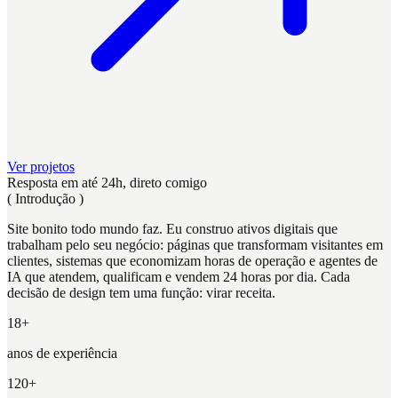
Ver projetos
Ver projetos
Resposta em até 24h, direto comigo
( Introdução )
Site
bonito
todo
mundo
faz.
Eu
construo
ativos
digitais
que
trabalham
pelo
seu
negócio:
páginas
que
transformam
visitantes
em
clientes,
sistemas
que
economizam
horas
de
operação
e
agentes
de
IA
que
atendem,
qualificam
e
vendem
24
horas
por
dia.
Cada
decisão
de
design
tem
uma
função:
virar
receita.
18+
anos de experiência
120+