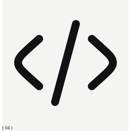
( 0
4
)