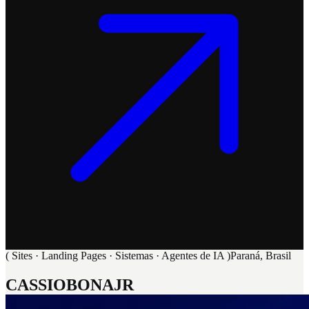
(
Sites · Landing Pages · Sistemas · Agentes de IA
)
Paraná, Brasil
C
A
S
S
I
O
B
O
N
A
J
R